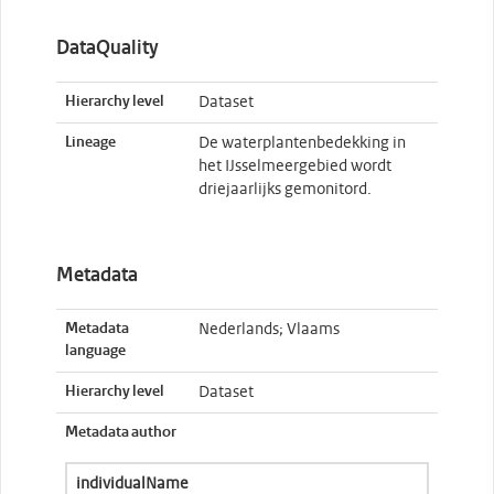
DataQuality
Hierarchy level
Dataset
Lineage
De waterplantenbedekking in
het IJsselmeergebied wordt
driejaarlijks gemonitord.
Metadata
Metadata
Nederlands; Vlaams
language
Hierarchy level
Dataset
Metadata author
individualName