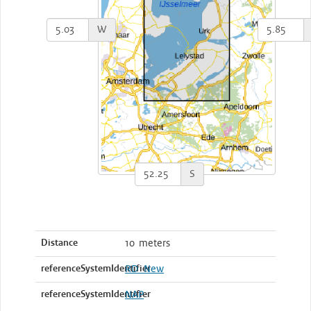
W
S
Distance
10 meters
referenceSystemIdentifier
RD_New
referenceSystemIdentifier
NAP