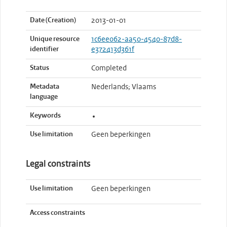
Date (Creation)
2013-01-01
Unique resource
1c6ee062-aa50-4540-87d8-
identifier
e372413d361f
Status
Completed
Metadata
Nederlands; Vlaams
language
Keywords
Use limitation
Geen beperkingen
Legal constraints
Use limitation
Geen beperkingen
Access constraints