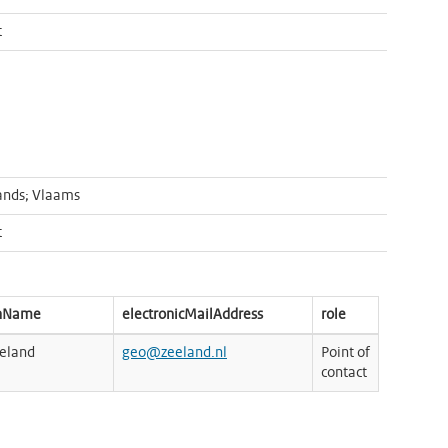
t
ands; Vlaams
t
onName
electronicMailAddress
role
eeland
geo@zeeland.nl
Point of
contact