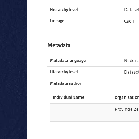
Hierarchy level
Datase
Lineage
Caeli
Metadata
Metadata language
Nederl
Hierarchy level
Datase
Metadata author
individualName
organisati
Provincie Z