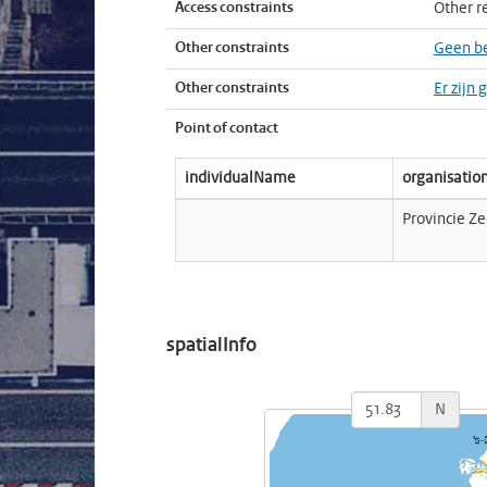
Access constraints
Other re
Other constraints
Geen b
Other constraints
Er zijn
Point of contact
individualName
organisati
Provincie Z
spatialInfo
N