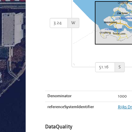
W
S
Denominator
1000
referenceSystemIdentifier
Rijks D
DataQuality