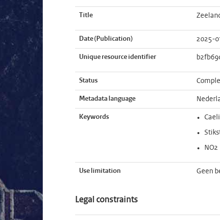
Title
Zeeland
Date (Publication)
2025-0
Unique resource identifier
b2fb69
Status
Comple
Metadata language
Nederl
Keywords
Cael
Stiks
NO2
Use limitation
Geen b
Legal constraints