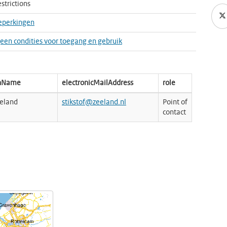
strictions
eperkingen
 geen condities voor toegang en gebruik
onName
electronicMailAddress
role
eeland
stikstof@zeeland.nl
Point of
contact