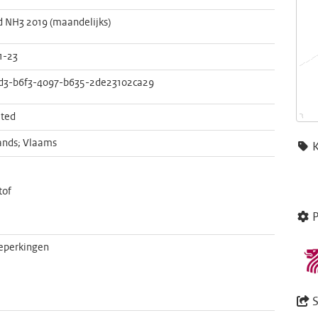
 NH3 2019 (maandelijks)
1-23
d3-b6f3-4097-b635-2de23102ca29
ted
ands; Vlaams
i
tof
P
eperkingen
S