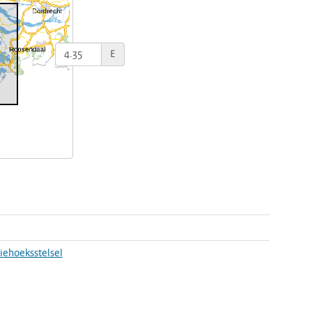
E
riehoeksstelsel