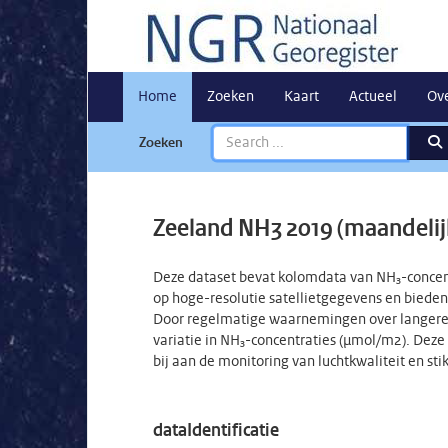
Home
Zoeken
Kaart
Actueel
Ov
Zoeken
Zeeland NH3 2019 (maandelij
Deze dataset bevat kolomdata van NH₃-concent
op hoge-resolutie satellietgegevens en bieden
Door regelmatige waarnemingen over langere t
variatie in NH₃-concentraties (µmol/m2). Deze 
bij aan de monitoring van luchtkwaliteit en sti
dataIdentificatie