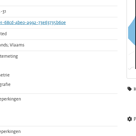
-31
b1-68cd-4be0-a992-73e63735b60e
ted
ands; Vlaams
temeting
metrie
grafie
eperkingen
P
eperkingen