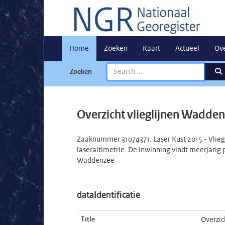
Home
Zoeken
Kaart
Actueel
Ov
Zoeken
Overzicht vlieglijnen Wadden
Zaaknummer 31074371. Laser Kust 2015 - Vlieg
laseraltimetrie. De inwinning vindt meerjarig 
Waddenzee
dataIdentificatie
Title
Overzic