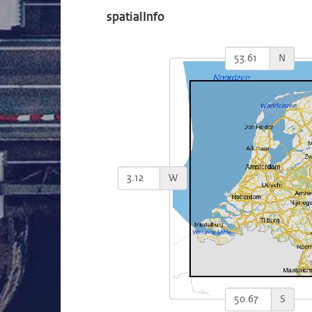
spatialInfo
N
W
S