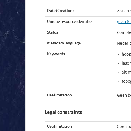
Date (Creation)
2015-12
Unique resource identifier
9c2cc6
Status
Comple
Metadata language
Nederl
Keywords
hoog
laser
alti
topo
Use limitation
Geen b
Legal constraints
Use limitation
Geen b