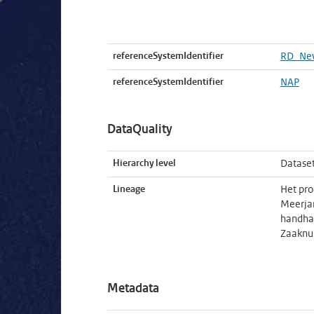
referenceSystemIdentifier
RD_Ne
referenceSystemIdentifier
NAP
DataQuality
Hierarchy level
Datase
Lineage
Het pro
Meerjar
handhav
Zaaknum
Metadata