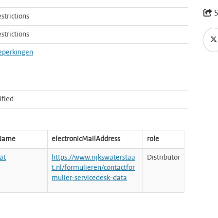
S
strictions
strictions
eperkingen
ified
nName
electronicMailAddress
role
at
https://www.rijkswaterstaa
Distributor
t.nl/formulieren/contactfor
mulier-servicedesk-data