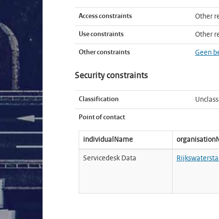
Access constraints
Other re
Use constraints
Other re
Other constraints
Geen b
Security constraints
Classification
Unclass
Point of contact
individualName
organisatio
Servicedesk Data
Rijkswatersta