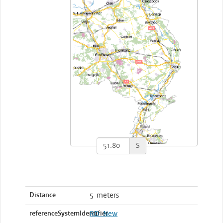
S
Distance
5 meters
referenceSystemIdentifier
RD_New