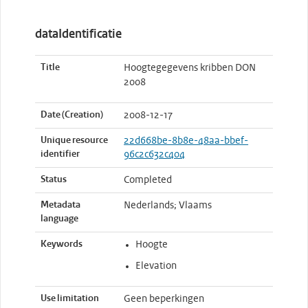
dataIdentificatie
Title
Hoogtegegevens kribben DON
2008
Date (Creation)
2008-12-17
Unique resource
22d668be-8b8e-48aa-bbef-
identifier
96c2c632c404
Status
Completed
Metadata
Nederlands; Vlaams
language
Keywords
Hoogte
Elevation
Use limitation
Geen beperkingen