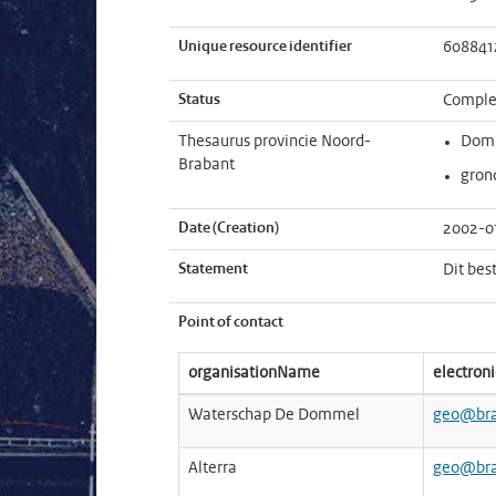
Unique resource identifier
608841
Status
Comple
Thesaurus provincie Noord-
Dom
Brabant
gron
Date (Creation)
2002-0
Statement
Dit bes
Point of contact
organisationName
electron
Waterschap De Dommel
geo@bra
Alterra
geo@bra