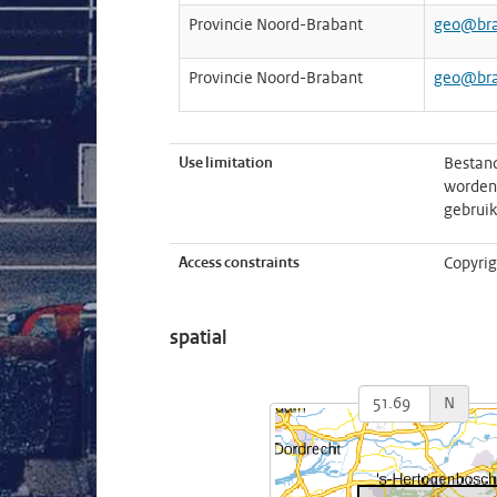
Provincie Noord-Brabant
geo@bra
Provincie Noord-Brabant
geo@bra
Use limitation
Bestand
worden 
gebrui
Access constraints
Copyrig
spatial
N