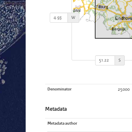
W
S
Denominator
25000
Metadata
Metadata author