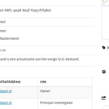
2e-66f2-4e48-8e4f-f0457fcf480c
ted
mel
dwaterstand
1-01
tand is een actualisatie van het vorige GLG-bestand.
icMailAddress
role
bant.nl
Owner
bant.nl
Principal investigator