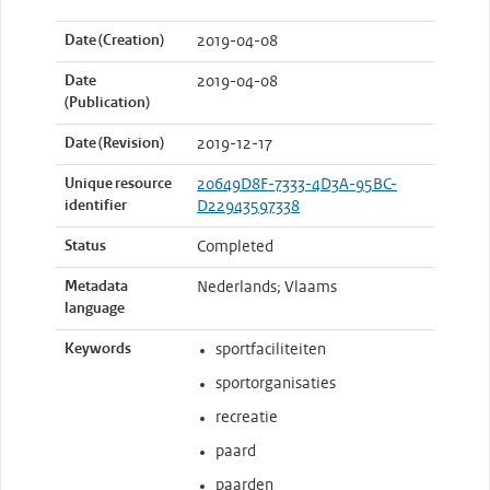
Date (Creation)
2019-04-08
Date
2019-04-08
(Publication)
Date (Revision)
2019-12-17
Unique resource
20649D8F-7333-4D3A-95BC-
identifier
D22943597338
Status
Completed
Metadata
Nederlands; Vlaams
language
Keywords
sportfaciliteiten
sportorganisaties
recreatie
paard
paarden