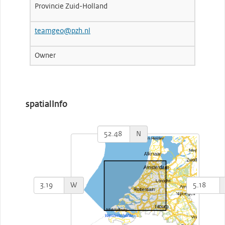
Provincie Zuid-Holland
teamgeo@pzh.nl
Owner
spatialInfo
N
W