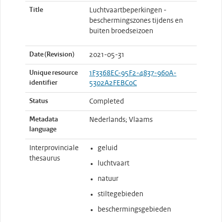
Title
Luchtvaartbeperkingen -
beschermingszones tijdens en
buiten broedseizoen
Date (Revision)
2021-05-31
Unique resource
1F3368EC-95F2-4837-960A-
identifier
5302A2FEBC0C
Status
Completed
Metadata
Nederlands; Vlaams
language
Interprovinciale
geluid
thesaurus
luchtvaart
natuur
stiltegebieden
beschermingsgebieden