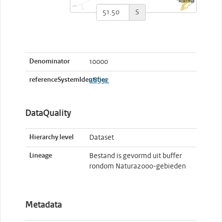
S
Denominator
10000
referenceSystemIdentifier
28992
DataQuality
Hierarchy level
Dataset
Lineage
Bestand is gevormd uit buffer
rondom Natura2000-gebieden
Metadata