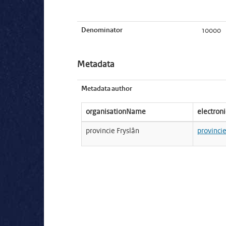
Denominator
10000
Metadata
Metadata author
organisationName
electron
provincie Fryslân
provinci