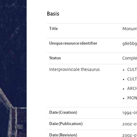
Basis
Title
Monumen
Unique resource identifier
98ebb9
Status
Comple
Interprovinciale thesaurus
CUL
CUL
ARC
MON
Date (Creation)
1994-0
Date (Publication)
2002-0
Date (Revision)
2002-0