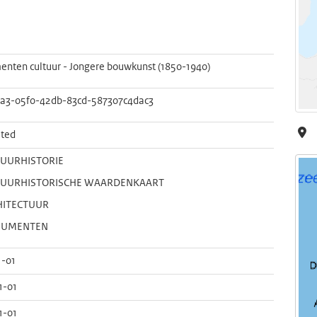
ten cultuur - Jongere bouwkunst (1850-1940)
a3-05f0-42db-83cd-587307c4dac3
ted
TUURHISTORIE
TUURHISTORISCHE WAARDENKAART
HITECTUUR
UMENTEN
1-01
1-01
1-01