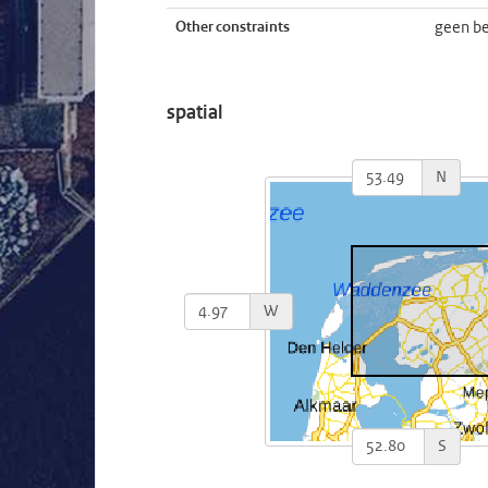
Other constraints
geen b
spatial
N
W
S