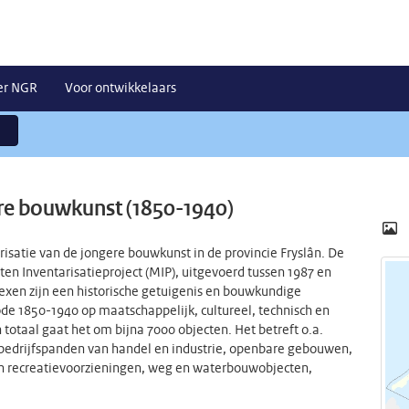
er NGR
Voor ontwikkelaars
re bouwkunst (1850-1940)
risatie van de jongere bouwkunst in de provincie Fryslân. De
n Inventarisatieproject (MIP), uitgevoerd tussen 1987 en
exen zijn een historische getuigenis en bouwkundige
ode 1850-1940 op maatschappelijk, cultureel, technisch en
otaal gaat het om bijna 7000 objecten. Het betreft o.a.
edrijfspanden van handel en industrie, openbare gebouwen,
en recreatievoorzieningen, weg en waterbouwobjecten,