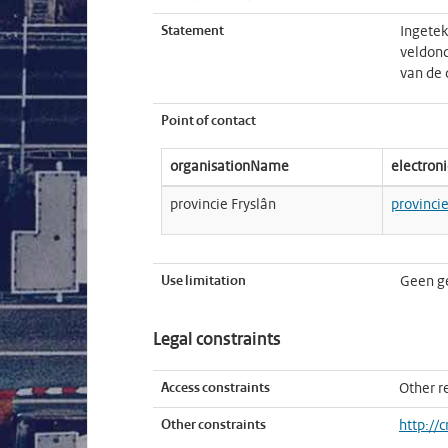
Statement
Ingetek
veldond
van de 
Point of contact
organisationName
electron
provincie Fryslân
provinci
Use limitation
Geen g
Legal constraints
Access constraints
Other re
Other constraints
http://