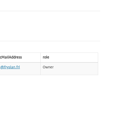
icMailAddress
role
e@fryslan.frl
Owner