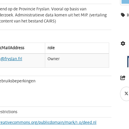
end op de Provincie Fryslan. Vooral op basis van
erzoek. Administratieve data komen uit het MIP. (vertaling
content van het bestand CAIRS)
icMailAddress
role
e@fryslan.frl
Owner
ebruiksbeperkingen
strictions
creativecommons.org/publicdomain/mark/1.0/deed.nl