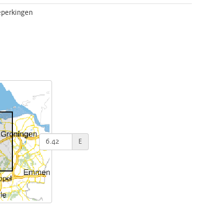
eperkingen
E