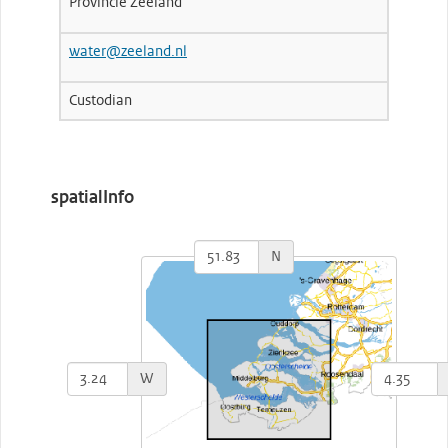
Provincie Zeeland
water@zeeland.nl
Custodian
spatialInfo
N
W