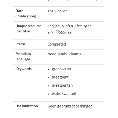
Date
2024-09-09
(Publication)
Unique resource
6e941089-9f58-4fe2-91ee-
identifier
907e6f555a99
Status
Completed
Metadata
Nederlands; Vlaams
language
Keywords
grondwater
meetpunt
meetpunten
waterkwaliteit
Use limitation
Geen gebruiksbeperkingen