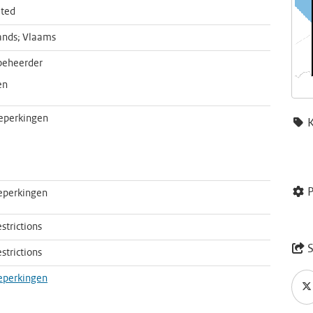
ted
ands; Vlaams
eheerder
en
eperkingen
P
eperkingen
strictions
S
strictions
eperkingen