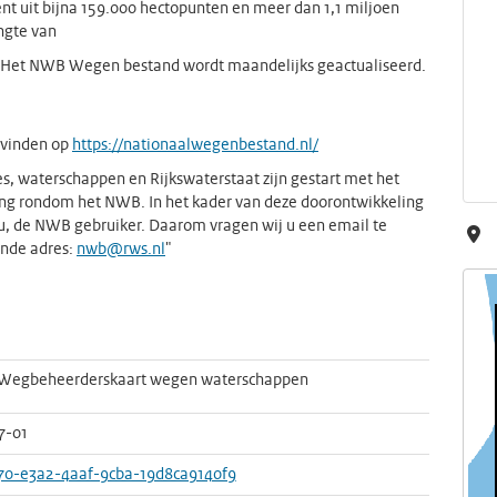
 uit bijna 159.000 hectopunten en meer dan 1,1 miljoen
ngte van
). Het NWB Wegen bestand wordt maandelijks geactualiseerd.
 vinden op
https://nationaalwegenbestand.nl/
, waterschappen en Rijkswaterstaat zijn gestart met het
g rondom het NWB. In het kader van deze doorontwikkeling
u, de NWB gebruiker. Daarom vragen wij u een email te
ende adres:
nwb@rws.nl
"
Wegbeheerderskaart wegen waterschappen
7-01
70-e3a2-4aaf-9cba-19d8ca9140f9