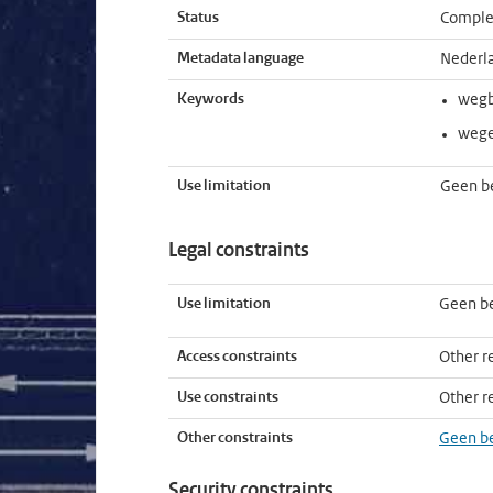
Status
Comple
Metadata language
Nederl
Keywords
wegb
weg
Use limitation
Geen b
Legal constraints
Use limitation
Geen b
Access constraints
Other re
Use constraints
Other re
Other constraints
Geen b
Security constraints