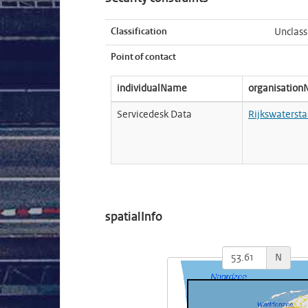
Classification
Unclass
Point of contact
individualName
organisatio
Servicedesk Data
Rijkswatersta
spatialInfo
N