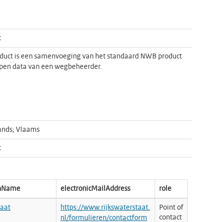
t
duct is een samenvoeging van het standaard NWB product
pen data van een wegbeheerder.
ands; Vlaams
t
onName
electronicMailAddress
role
taat
https://www.rijkswaterstaat.
Point of
contact
nl/formulieren/contactform