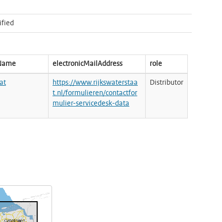
ified
nName
electronicMailAddress
role
at
https://www.rijkswaterstaa
Distributor
t.nl/formulieren/contactfor
mulier-servicedesk-data