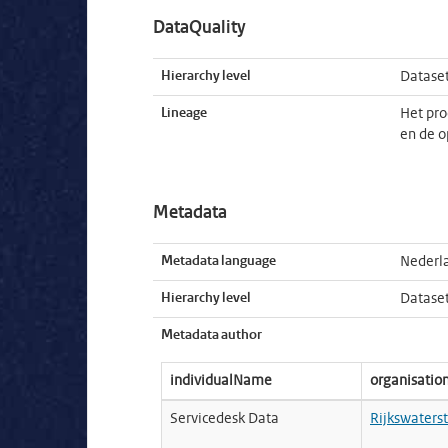
DataQuality
Hierarchy level
Datase
Lineage
Het pro
en de o
Metadata
Metadata language
Nederl
Hierarchy level
Datase
Metadata author
individualName
organisati
Servicedesk Data
Rijkswaters