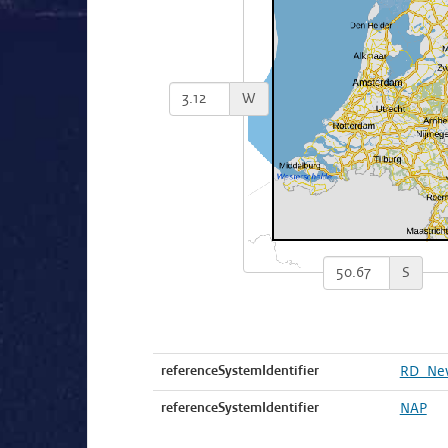
W
S
referenceSystemIdentifier
RD_Ne
referenceSystemIdentifier
NAP