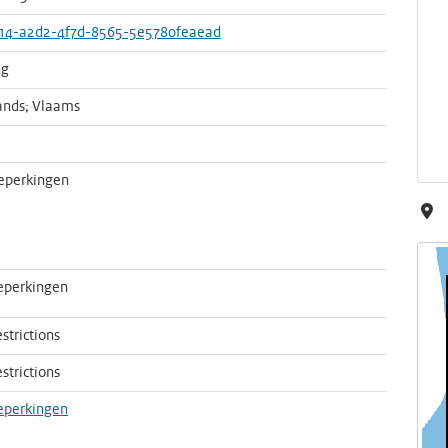
14-a2d2-4f7d-8565-5e5780feaead
ng
ands; Vlaams
eperkingen
eperkingen
strictions
strictions
eperkingen