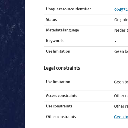
Unique resource identifier
064574
Status
On goi
Metadata language
Nederl
Keywords
Use limitation
Geen b
Legal constraints
Use limitation
Geen b
Access constraints
Other re
Use constraints
Other re
Other constraints
Geen b