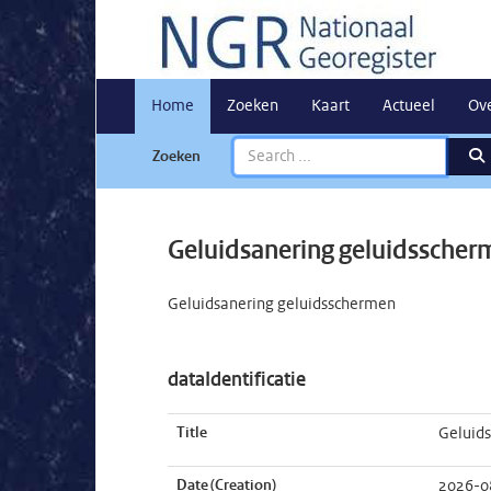
Home
Zoeken
Kaart
Actueel
Ov
Zoeken
Geluidsanering geluidssche
Geluidsanering geluidsschermen
dataIdentificatie
Title
Geluid
Date (Creation)
2026-0