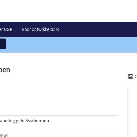
er NGR
Voor ontwikkelaars
rmen
sanering geluidsschermen
8-05