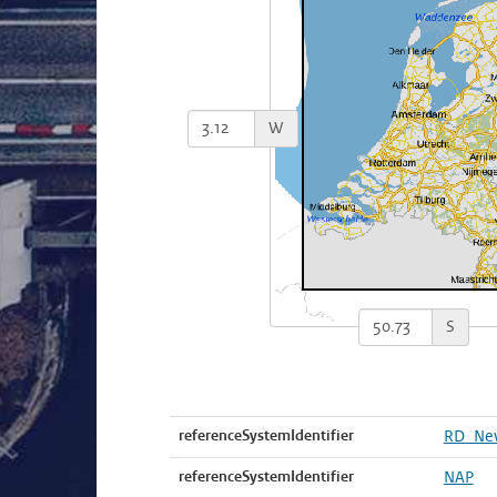
W
S
referenceSystemIdentifier
RD_Ne
referenceSystemIdentifier
NAP