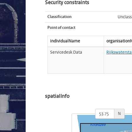
Security constraints
Classification
Unclass
Point of contact
individualName
organisatio
Servicedesk Data
Rijkswatersta
spatialInfo
N