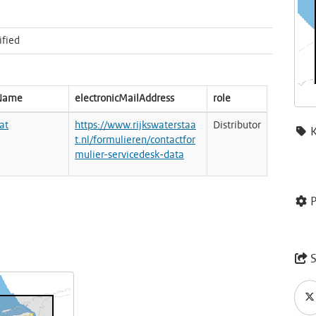
ified
nName
electronicMailAddress
role
at
https://www.rijkswaterstaa
Distributor
t.nl/formulieren/contactfor
mulier-servicedesk-data
P
S