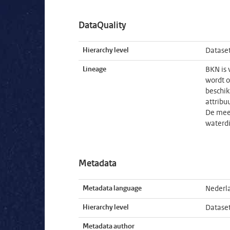
DataQuality
Hierarchy level
Datase
Lineage
BKN is 
wordt 
beschik
attribu
De meer
waterdi
Metadata
Metadata language
Nederl
Hierarchy level
Datase
Metadata author