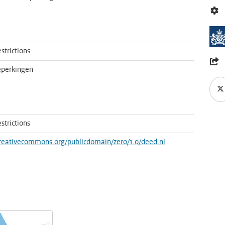
strictions
eperkingen
strictions
creativecommons.org/publicdomain/zero/1.0/deed.nl