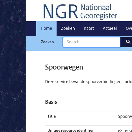
Home
Zoeken
Kaart
Actueel
Ov
Zoeken
Spoorwegen
Deze service bevat de spoorverbindingen, incl
Basis
Title
Spoorw
Unique resource identifier
e82e00