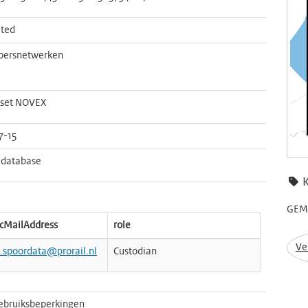
ted
oersnetwerken
sset NOVEX
7-15
 database
GEME
icMailAddress
role
Ve
.spoordata@prorail.nl
Custodian
ebruiksbeperkingen