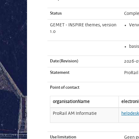
Status
Comple
GEMET - INSPIRE themes, version
Verv
1.0
basi
Date (Revision)
2026-0
Statement
ProRail
Point of contact
organisationName
electron
ProRail AM Informatie
helpdesk
Use limitation
Geen g