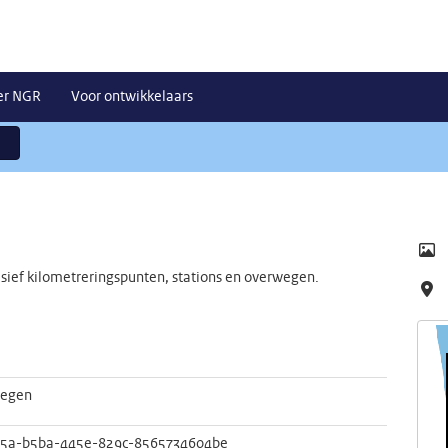
er NGR
Voor ontwikkelaars
usief kilometreringspunten, stations en overwegen.
egen
5a-b5ba-445e-829c-8565734604be