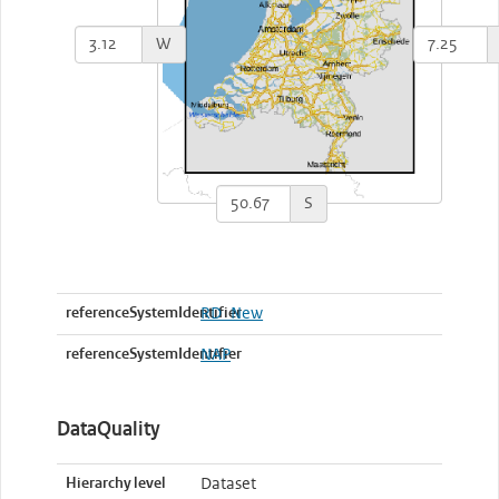
W
S
referenceSystemIdentifier
RD_New
referenceSystemIdentifier
NAP
DataQuality
Hierarchy level
Dataset