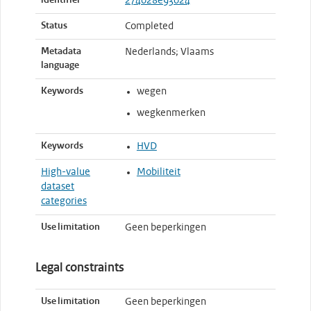
identifier
274028e93024
Status
Completed
Metadata
Nederlands; Vlaams
language
Keywords
wegen
wegkenmerken
Keywords
HVD
High-value
Mobiliteit
dataset
categories
Use limitation
Geen beperkingen
Legal constraints
Use limitation
Geen beperkingen