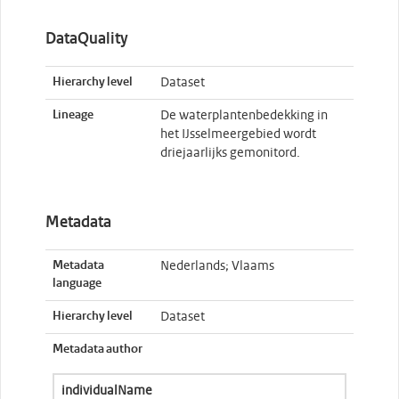
DataQuality
Hierarchy level
Dataset
Lineage
De waterplantenbedekking in
het IJsselmeergebied wordt
driejaarlijks gemonitord.
Metadata
Metadata
Nederlands; Vlaams
language
Hierarchy level
Dataset
Metadata author
individualName