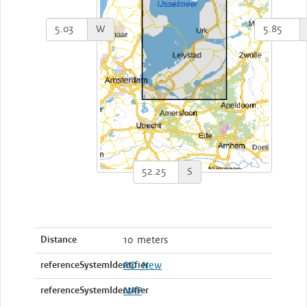
W
S
Distance
10 meters
referenceSystemIdentifier
RD_New
referenceSystemIdentifier
NAP