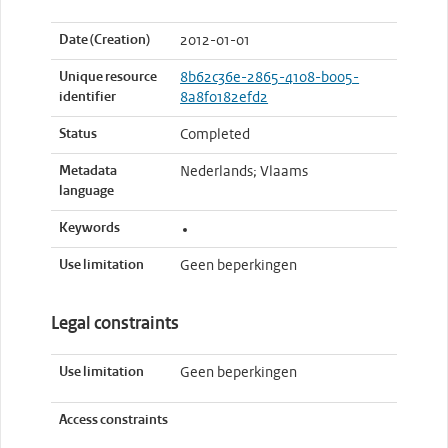
Date (Creation)
2012-01-01
Unique resource
8b62c36e-2865-4108-b005-
identifier
8a8f0182efd2
Status
Completed
Metadata
Nederlands; Vlaams
language
Keywords
Use limitation
Geen beperkingen
Legal constraints
Use limitation
Geen beperkingen
Access constraints