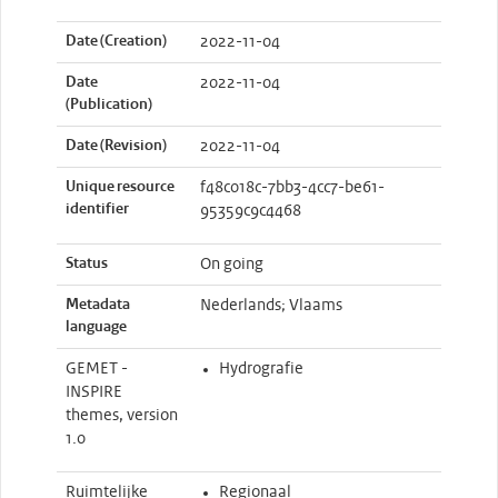
Date (Creation)
2022-11-04
Date
2022-11-04
(Publication)
Date (Revision)
2022-11-04
Unique resource
f48c018c-7bb3-4cc7-be61-
identifier
95359c9c4468
Status
On going
Metadata
Nederlands; Vlaams
language
GEMET -
Hydrografie
INSPIRE
themes, version
1.0
Ruimtelijke
Regionaal