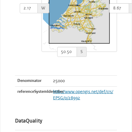
W
S
Denominator
25000
referenceSystemIdentifier
http://www.opengis.net/def/crs/
EPSG/0/28992
DataQuality