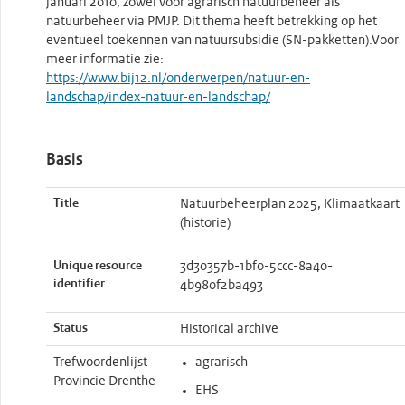
januari 2010, zowel voor agrarisch natuurbeheer als
natuurbeheer via PMJP. Dit thema heeft betrekking op het
eventueel toekennen van natuursubsidie (SN-pakketten).Voor
meer informatie zie:
https://www.bij12.nl/onderwerpen/natuur-en-
landschap/index-natuur-en-landschap/
Basis
Title
Natuurbeheerplan 2025, Klimaatkaart
(historie)
Unique resource
3d30357b-1bf0-5ccc-8a40-
identifier
4b980f2ba493
Status
Historical archive
Trefwoordenlijst
agrarisch
Provincie Drenthe
EHS