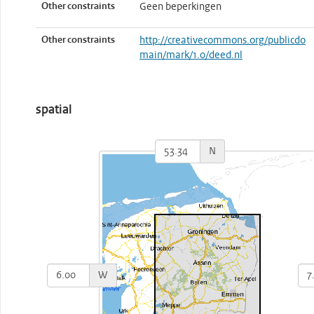
Other constraints
Geen beperkingen
Other constraints
http://creativecommons.org/publicdo
main/mark/1.0/deed.nl
spatial
N
W