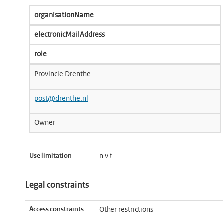
organisationName
electronicMailAddress
role
Provincie Drenthe
post@drenthe.nl
Owner
Use limitation
n.v.t
Legal constraints
Access constraints
Other restrictions