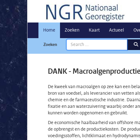
Home
Zoeken
Kaart
Actueel
Ov
Zoeken
DANK - Macroalgenproductie i
De kweek van macroalgen op zee kan een belang
bron van voedsel, als leverancier van vetten a
chemie en de farmaceutische industrie. Daarn
fixatie en aan waterzuivering waarbij onder a
kunnen worden opgenomen en gebruikt.
De economische haalbaarheid van offshore macr
de opbrengst en de productiekosten. De produc
voedingsstoffen, lichtklimaat en hydrodynami