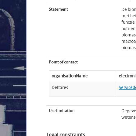
Statement
De biom
met het
functie
nutriën
biomass
macroal
biomass
Point of contact
organisationName
electron
Deltares
Serviced
Use limitation
Gegeven
wetensc
Legal constraints