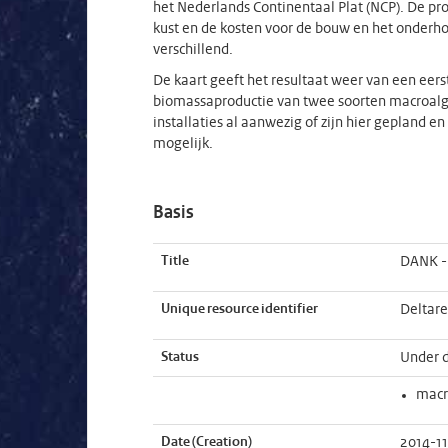
het Nederlands Continentaal Plat (NCP). De p
kust en de kosten voor de bouw en het onderho
verschillend.
De kaart geeft het resultaat weer van een ee
biomassaproductie van twee soorten macroalgen
installaties al aanwezig of zijn hier gepland 
mogelijk.
Basis
Title
DANK - 
Unique resource identifier
Deltar
Status
Under 
macr
Date (Creation)
2014-1