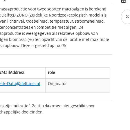
assaproductie voor twee soorten macroalgen is berekend
 Delft3D ZUNO (Zuidelijke Noordzee) ecologisch model als
 van lichtinval, troebelheid, temperatuur, stroomsnelheid,
tenconcentraties en competitie met algen. De
aproductie is weergegeven als relatieve opbouw van
gen biomassa (%) ten opzicht van de locatie met maximale
a opbouw. Deze is gesteld op 100 %.
icMailAddress
role
esk-Data@deltares.nl
Originator
s zijn indicatief. Ze zijn daarmee niet geschikt voor
happelijke doeleinden.