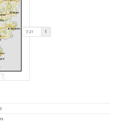
E
0
rs