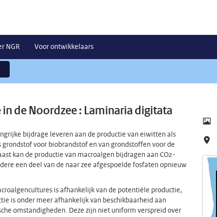
er NGR
Voor ontwikkelaars
n de Noordzee : Laminaria digitata
rijke bijdrage leveren aan de productie van eiwitten als
ls grondstof voor biobrandstof en van grondstoffen voor de
aast kan de productie van macroalgen bijdragen aan CO2-
ndere een deel van de naar zee afgespoelde fosfaten opnieuw
oalgencultures is afhankelijk van de potentiële productie,
tie is onder meer afhankelijk van beschikbaarheid aan
sche omstandigheden. Deze zijn niet uniform verspreid over