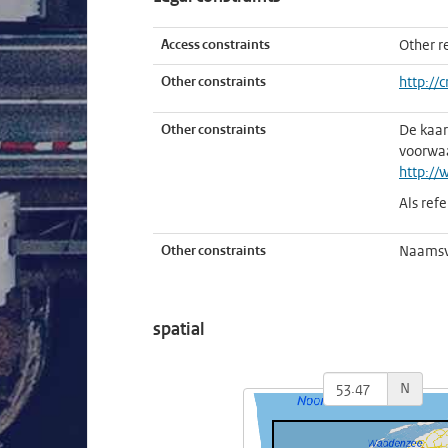
Access constraints
Other re
Other constraints
http://
Other constraints
De kaar
voorwaa
http://
Als ref
Other constraints
Naamsve
spatial
N